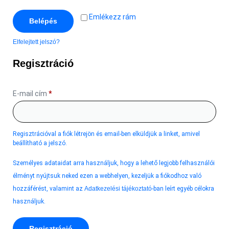
Emlékezz rám
Belépés
Elfelejtett jelszó?
Regisztráció
E-mail cím
*
Regisztrációval a fiók létrejön és email-ben elküldjük a linket, amivel
beállítható a jelszó.
Személyes adataidat arra használjuk, hogy a lehető legjobb felhasználói
élményt nyújtsuk neked ezen a webhelyen, kezeljük a fiókodhoz való
hozzáférést, valamint az
Adatkezelési tájékoztató
-ban leírt egyéb célokra
használjuk.
Regisztráció