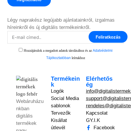
Légy naprakész legújabb ajánlatainkról, izgalmas
híreinkről és új digitális termékeinkről.
Feliratkozás
Hozzájárulok a megadott adatok tárolásához és az
Adatvédelmi
Tájékoztatóban
leírtakhoz
Termékein
Elérhetős
k
ég
Logók
info@digitalisterme
Social Media
support@digitaliste
Webáruházu
sablonok
rendeles@digitalist
nkban
Tervezők
Kapcsolat
digitális
Kisállat
GY.I.K
termékek
útlevél
Facebook
nagy