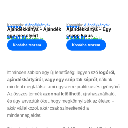
Kategória:
Ajándékkártyák
Kategória:
Ajándékkártyák
(25 értékelés)
(20 értékelés)
Ajándékkártya – Ajándék
Ajándékkártya – Egy
egy mosolyért
csepp luxus
5.590
Ft
5.590
Ft
Azonnali hozzáférés
Azonnali hozzáférés
Kosárba teszem
Kosárba teszem
Itt minden sablon egy új lehetőség: legyen szó
logóról,
ajándékkártyáról, vagy egy szép fali képről
, nálunk
mindent megtalálsz, ami egyszerre praktikus és gyönyörű.
Az összes termék
azonnal letölthető
, újrahasználható,
és úgy terveztük őket, hogy megkönnyítsék az életed –
akár vállalkozol, akár csak színesítenéd a
mindennapjaidat.