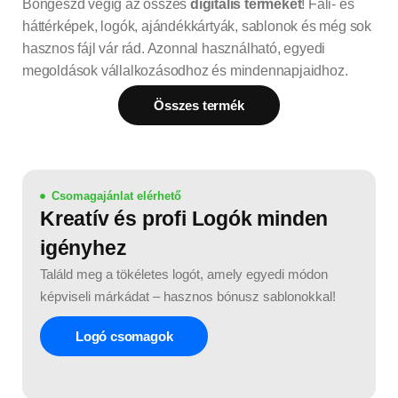
Böngészd végig az összes
digitális terméket
! Fali- és
háttérképek, logók, ajándékkártyák, sablonok és még sok
hasznos fájl vár rád. Azonnal használható, egyedi
megoldások vállalkozásodhoz és mindennapjaidhoz.
Összes termék
Csomagajánlat elérhető
Kreatív és profi Logók minden
igényhez
Találd meg a tökéletes logót, amely egyedi módon
képviseli márkádat – hasznos bónusz sablonokkal!
Logó csomagok