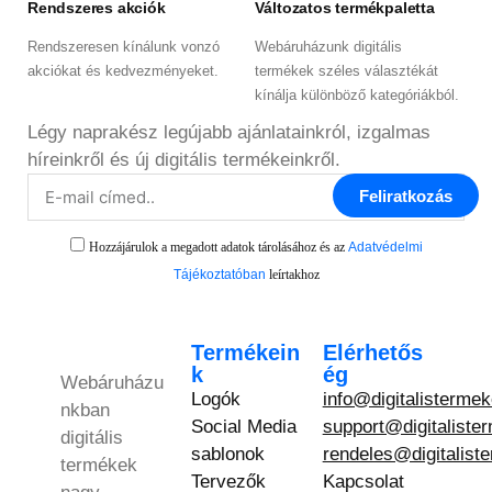
Rendszeres akciók
Változatos termékpaletta
Rendszeresen kínálunk vonzó
Webáruházunk digitális
akciókat és kedvezményeket.
termékek széles választékát
kínálja különböző kategóriákból.
Légy naprakész legújabb ajánlatainkról, izgalmas
híreinkről és új digitális termékeinkről.
Feliratkozás
Hozzájárulok a megadott adatok tárolásához és az
Adatvédelmi
Tájékoztatóban
leírtakhoz
Termékein
Elérhetős
k
ég
Webáruházu
Logók
info@digitalisterme
nkban
Social Media
support@digitaliste
digitális
sablonok
rendeles@digitalist
termékek
Tervezők
Kapcsolat