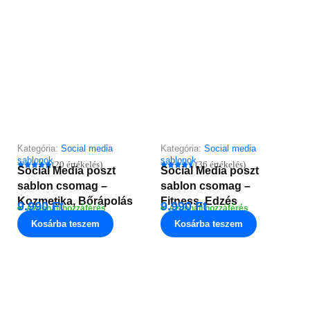
Kategória:
Social media
Kategória:
Social media
sablonok
sablonok
(20 értékelés)
(36 értékelés)
Social Media poszt
Social Media poszt
sablon csomag –
sablon csomag –
Kozmetika, Bőrápolás
Fitness, Edzés
9.990
Ft
9.990
Ft
Azonnali hozzáférés
Azonnali hozzáférés
Kosárba teszem
Kosárba teszem