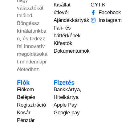
nagy
Kisállat
GY.I.K
választékát
útlevél
Facebook
találod.
Ajándékkártyák
Instagram
Böngéssz
Fali- és
kínálatunkba
háttérképek
n, és fedezz
Kifestők
fel innovatív
Dokumentumok
megoldásoka
t mindennapi
életedhez.
Fiók
Fizetés
Fiókom
Bankkártya,
Belépés
Hitelkártya
Regisztráció
Apple Pay
Kosár
Google pay
Pénztár