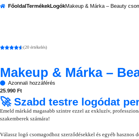
Főoldal
Termékek
Logók
Makeup & Márka – Beauty cso
(20 értékelés)
Makeup & Márka – Be
Azonnali hozzáférés
25.990
Ft
🚀 Szabd testre logódat per
Emeld márkád magasabb szintre ezzel az exkluzív, professzionál
szakemberek számára!
Válassz logó csomagodhoz szerződésekkel és egyéb hasznos 