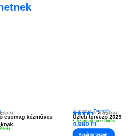
hetnek
k
Kategória:
Tervezők
rtékelés)
(30 értékelés)
ogó csomag kézműves
Üzleti tervező 2025
Azonnali hozzáférés
4.990
Ft
oknak
áférés
Kosárba teszem