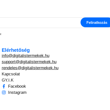
Feliratkozás
z
Elérhetőség
info@digitalistermekek.hu
support@digitalistermekek.hu
rendeles@digitalistermekek.hu
Kapcsolat
GY.I.K
Facebook
Instagram