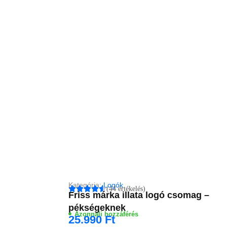
Kategória:
Logók
(44 értékelés)
Friss márka illata logó csomag –
pékségeknek
Azonnali hozzáférés
25.990
Ft