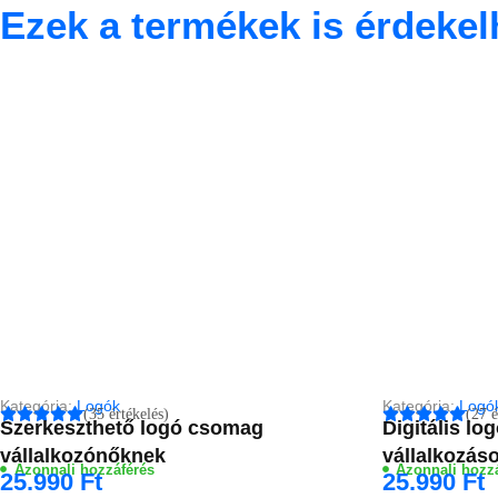
Ezek a termékek is érdekel
Kategória:
Logók
Kategória:
Logó
(35 értékelés)
(27 é
Szerkeszthető logó csomag
Digitális l
vállalkozónőknek
vállalkozás
Azonnali hozzáférés
Azonnali hozz
25.990
Ft
25.990
Ft