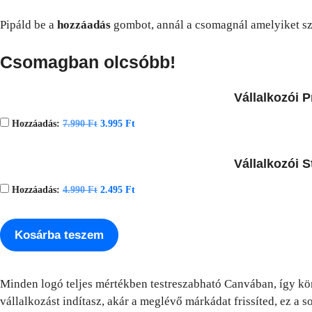
Pipáld be a
hozzáadás
gombot, annál a csomagnál amelyiket s
Csomagban olcsóbb!
Vállalkozói 
Hozzáadás:
7.990
Ft
3.995
Ft
Vállalkozói 
Hozzáadás:
4.990
Ft
2.495
Ft
Kosárba teszem
Minden logó teljes mértékben testreszabható Canvában, így kö
vállalkozást indítasz, akár a meglévő márkádat frissíted, ez 