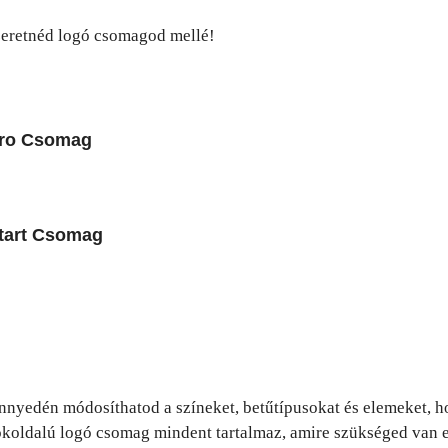
zeretnéd logó csomagod mellé!
Pro Csomag
Start Csomag
nnyedén módosíthatod a színeket, betűtípusokat és elemeket, h
a sokoldalú logó csomag mindent tartalmaz, amire szükséged van