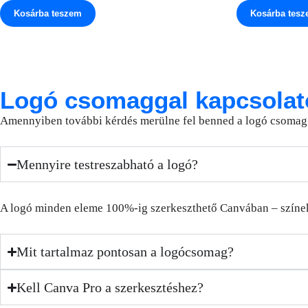
Kosárba teszem
Kosárba tes
Logó csomaggal kapcsolat
Amennyiben további kérdés merülne fel benned a logó csomag v
Mennyire testreszabható a logó?
A logó minden eleme 100%-ig szerkeszthető Canvában – színek, 
Mit tartalmaz pontosan a logócsomag?
Kell Canva Pro a szerkesztéshez?