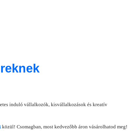
reknek
tes induló vállalkozók, kisvállalkozások és kreatív
k
közül! Csomagban, most kedvezőbb áron vásárolhatod meg!