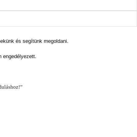
 nekünk és segítünk megoldani.
m engedélyezett.
duláshoz!”