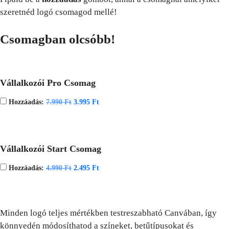
szeretnéd logó csomagod mellé!
Csomagban olcsóbb!
Vállalkozói Pro Csomag
Hozzáadás:
7.990
Ft
3.995
Ft
Vállalkozói Start Csomag
Hozzáadás:
4.990
Ft
2.495
Ft
Minden logó teljes mértékben testreszabható Canvában, így
könnyedén módosíthatod a színeket, betűtípusokat és