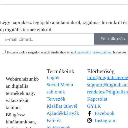
Légy naprakész legújabb ajánlatainkról, izgalmas híreinkről és
új digitális termékeinkről.
Feliratkozás
Hozzájárulok a megadott adatok tárolásához és az
Adatvédelmi Tájékoztatóban
leírtakhoz
Termékeink
Elérhetőség
Logók
info@digitalisterm
Webáruházunkb
Social Media
support@digitalist
an digitális
sablonok
rendeles@digitalis
termékek nagy
Tervezők
Kapcsolat
választékát
Kisállat útlevél
GY.I.K
találod.
Ajándékkártyák
Facebook
Böngéssz
Fali- és
Instagram
kínálatunkban,
háttérképek