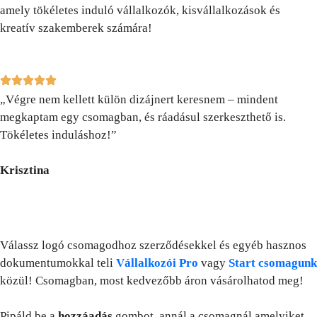
amely tökéletes induló vállalkozók, kisvállalkozások és
kreatív szakemberek számára!
„Végre nem kellett külön dizájnert keresnem – mindent
megkaptam egy csomagban, és ráadásul szerkeszthető is.
Tökéletes induláshoz!”
Krisztina
Válassz logó csomagodhoz szerződésekkel és egyéb hasznos
dokumentumokkal teli
Vállalkozói Pro
vagy
Start csomagunk
közül! Csomagban, most kedvezőbb áron vásárolhatod meg!
Pipáld be a
hozzáadás
gombot, annál a csomagnál amelyiket