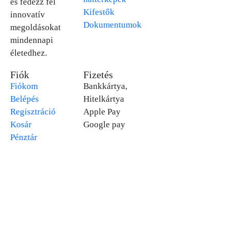
és fedezz fel
Kifestők
innovatív
Dokumentumok
megoldásokat
mindennapi
életedhez.
Fiók
Fizetés
Fiókom
Bankkártya,
Belépés
Hitelkártya
Regisztráció
Apple Pay
Kosár
Google pay
Pénztár